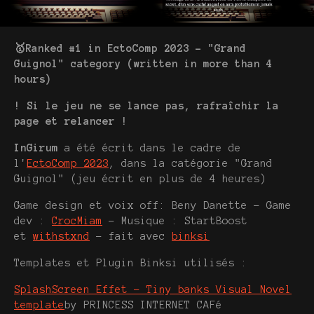
🥇Ranked #1 in EctoComp 2023 - "Grand
Guignol" category (written in more than 4
hours)
! Si le jeu ne se lance pas, rafraîchir la
page et relancer !
InGirum
a été écrit dans le cadre de
l'
EctoComp 2023
, dans la catégorie "Grand
Guignol" (jeu écrit en plus de 4 heures)
Game design et voix off: Beny Danette - Game
dev :
CrocMiam
- Musique : StartBoost
et
withstxnd
- fait avec
binksi
Templates et Plugin Binksi utilisés :
SplashScreen Effet - Tiny banks Visual Novel
template
by PRINCESS INTERNET CAFé