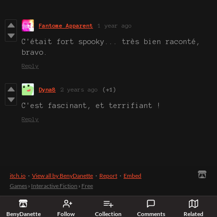
Fantome Apparent
1 year ago
C'était fort spooky... très bien raconté,
bravo.
Reply
Dyna8
2 years ago
(+1)
C'est fascinant, et terrifiant !
Reply
itch.io
·
View all by BenyDanette
·
Report
·
Embed
Games
›
Interactive Fiction
›
Free
BenyDanette
Follow
Collection
Comments
Related